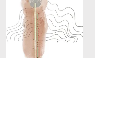
Nervensystem
Dein System - reguliert
Präsenz / online
2-tägiges Seminar
129 €​
22.08. - Osterode