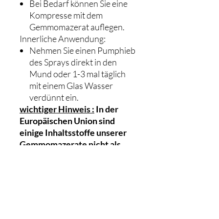
Bei Bedarf können Sie eine
Kompresse mit dem
Gemmomazerat auflegen.
Innerliche Anwendung:
Nehmen Sie einen Pumphieb
des Sprays direkt in den
Mund oder 1-3 mal täglich
mit einem Glas Wasser
verdünnt ein.
wichtiger Hinweis :
In der
Europäischen Union sind
einige Inhaltsstoffe unserer
Gemmomazerate nicht als
Lebensmittel zugelassen.
Daher fallen diese Produkte
laut EU-Verordnung unter die
Kategorie "Novel Food". Nach
aktueller Rechtslage
bedeutet dies, dass sie