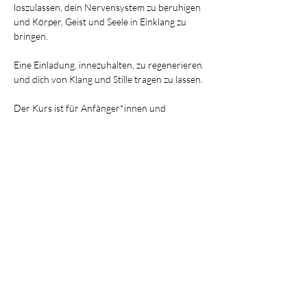
loszulassen, dein Nervensystem zu beruhigen 
und Körper, Geist und Seele in Einklang zu 
bringen.
Eine Einladung, innezuhalten, zu regenerieren 
und dich von Klang und Stille tragen zu lassen.
Der Kurs ist für Anfänger*innen und 
Fortgeschrittene geeignet – du brauchst keine 
Vorkenntnisse, nur die Bereitschaft dir selbst 
zu begegnen.
Samstagmorgen um 9:00 Uhr, im 
zweiwöchigen Abstand
Mehr anzeigen
Diese Veranstaltung teilen