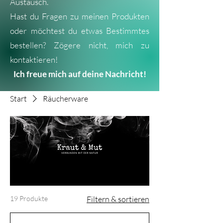
Austausch.
Hast du Fragen zu meinen Produkten
oder möchtest du etwas Bestimmtes
bestellen? Zögere nicht, mich zu
kontaktieren!
Ich freue mich auf deine Nachricht!
Start
Räucherware
19 Produkte
Filtern & sortieren